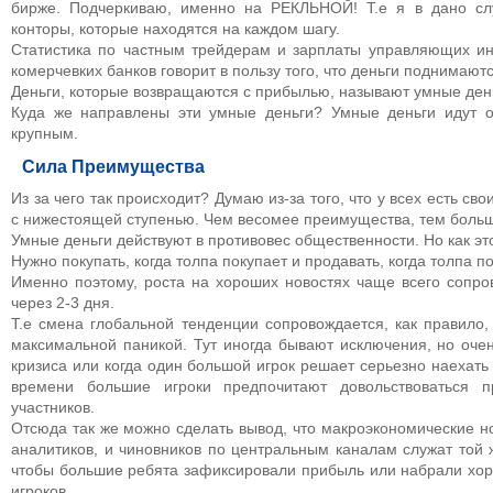
бирже. Подчеркиваю, именно на РЕКЛЬНОЙ! Т.е я в дано сл
конторы, которые находятся на каждом шагу.
Статистика по частным трейдерам и зарплаты управляющих и
комерчевких банков говорит в пользу того, что деньги поднимаютс
Деньги, которые возвращаются с прибылью, называют умные ден
Куда же направлены эти умные деньги? Умные деньги идут о
крупным.
Сила Преимущества
Из за чего так происходит? Думаю из-за того, что у всех есть с
с нижестоящей ступенью. Чем весомее преимущества, тем больш
Умные деньги действуют в противовес общественности. Но как эт
Нужно покупать, когда толпа покупает и продавать, когда толпа по
Именно поэтому, роста на хороших новостях чаще всего сопр
через 2-3 дня.
Т.е смена глобальной тенденции сопровождается, как правило
максимальной паникой. Тут иногда бывают исключения, но оче
кризиса или когда один большой игрок решает серьезно наехать
времени большие игроки предпочитают довольствоваться 
участников.
Отсюда так же можно сделать вывод, что макроэкономические н
аналитиков, и чиновников по центральным каналам служат той 
чтобы большие ребята зафиксировали прибыль или набрали хор
игроков.