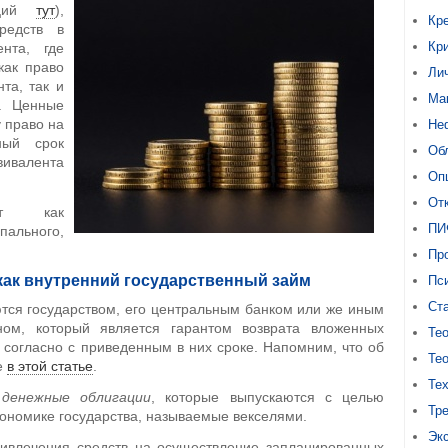
аций
тут
),
Кр
редств в
Кр
нта, где
как право
Ли
та, так и
Ма
. Ценные
 право на
Не
ный срок
Об
ивалента
Оп
От
т как
ПИ
пального,
Про
как внутренний государственный займ
Пс
Ст
тся государством, его центральным банком или же иным
ом, который является гарантом возврата вложенных
Тео
согласно с приведенным в них сроке. Напомним, что об
Тео
е
в этой статье
.
Те
я
денежные облигации
, которые выпускаются с целью
Тр
кономике государства, называемые векселями.
Эк
ивлечения средств на осуществление запланированных