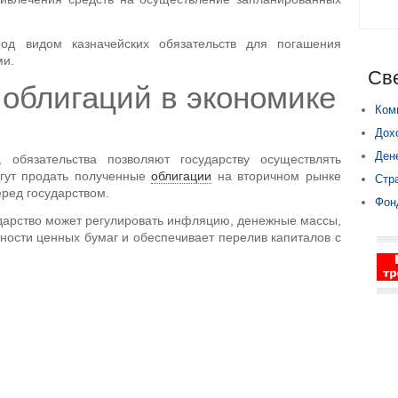
од видом казначейских обязательств для погашения
ми.
Св
облигаций в экономике
Ком
Дох
Ден
обязательства позволяют государству осуществлять
огут продать полученные
облигации
на вторичном рынке
Стр
еред государством.
Фон
дарство может регулировать инфляцию, денежные массы,
ности ценных бумаг и обеспечивает перелив капиталов с