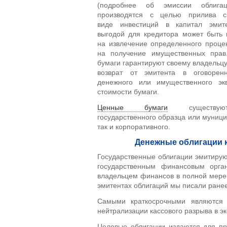
(подробнее об эмиссии облиг
производятся с целью прилива с
виде инвестиций в капитал эмите
выгодой для кредитора может быть 
на извлечение определенного процен
на получение имущественных прав
бумаги гарантируют своему владельцу
возврат от эмитента в оговорен
денежного или имущественного экв
стоимости бумаги.
Ценные бумаги
существую
государственного образца или муници
так и корпоративного.
Денежные облигации 
Государственные облигации эмитирую
государственным финансовым орган
владельцем финансов в полной мере 
эмитентах облигаций мы писали ране
Самыми краткосрочными являютс
нейтрализации кассового разрыва в э
Целевые облигации издаются для пр