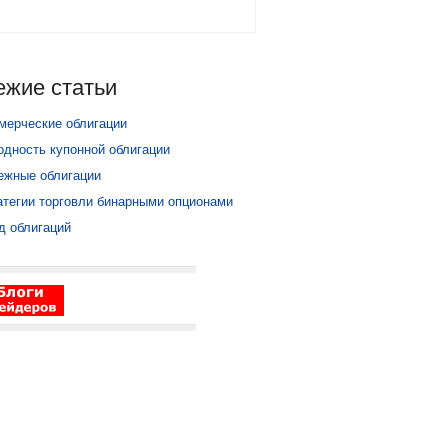
ежие статьи
мерческие облигации
одность купонной облигации
ежные облигации
атегии торговли бинарными опционами
д облигаций