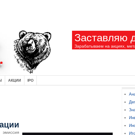
Заставляю д
Зарабатываем на акциях, мет
Ы
АКЦИИ
IPO
Ан
Де
Зн
Ин
ации
Ин
миссия
Ито