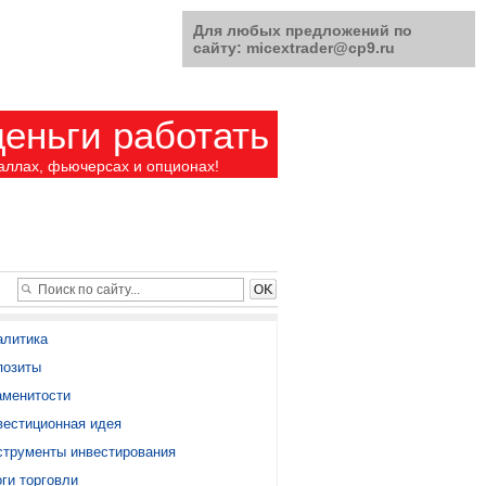
Для любых предложений по
сайту: micextrader@cp9.ru
еньги работать
аллах, фьючерсах и опционах!
алитика
позиты
аменитости
вестиционная идея
струменты инвестирования
ги торговли