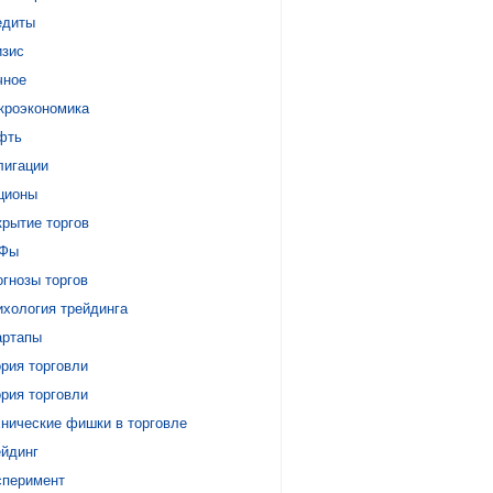
едиты
изис
чное
кроэкономика
фть
лигации
ционы
крытие торгов
Фы
гнозы торгов
ихология трейдинга
артапы
рия торговли
рия торговли
хнические фишки в торговле
ейдинг
сперимент