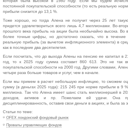
которая была высокой в 1980 году. Если мы будем исчисл
постоянной покупательской способности (то есть реальную норм
прибыли снизится до 13,1 %.
Тоже хорошо, но тогда Алена не получит через 25 лет так
придется удовлетвориться всего лишь 4,7 миллионами. Во-втор
прошлого века прибыль на акции была необычайно высока. Во 
более точные цифры, но достаточно сказать, что в течение
реальную прибыль (за вычетом инфляционного элемента) в средн
как в последние два десятилетия.
Если посчитать, что до выхода Алены на пенсию ее капитал в 2
год, то к 2025 году сумма составит 860 613. Это не так 
покупательской способности на 2000 год. Другими словами, Алена
четыре раза больше товаров и услуг, чем в начале.
Если мы примем в расчет небольшую инфляцию, то сможем оц
сумму (в деньгах 2025 года): 215 245 при норме прибыли в 9 %
миллиона. Так что Алена имеет шанс стать миллионершей в 202
доходов, активов и пр. Пожелаем ей удачи. Она пр
дисциплинированность, оставив свои деньги в акциях, и была за 
Статьи по теме:
OFEX лондонский фондовый рынок
Провалы управляющих фондов