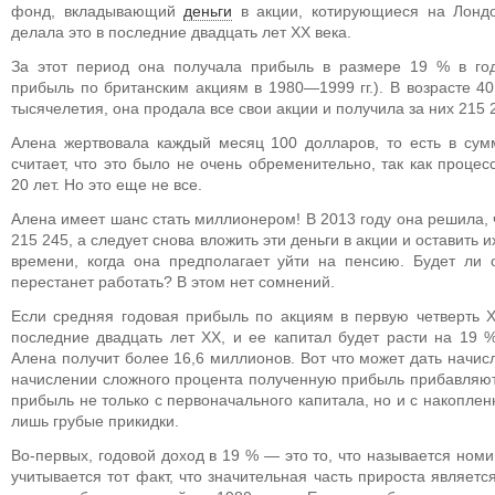
фонд, вкладывающий
деньги
в акции, котирующиеся на Лонд
делала это в последние двадцать лет XX века.
За этот период она получала прибыль в размере 19 % в год
прибыль по британским акциям в 1980—1999 гг.). В возрасте 40
тысячелетия, она продала все свои акции и получила за них 215 
Алена жертвовала каждый месяц 100 долларов, то есть в сум
считает, что это было не очень обременительно, так как проце
20 лет. Но это еще не все.
Алена имеет шанс стать миллионером! В 2013 году она решила, ч
215 245, а следует снова вложить эти деньги в акции и оставить 
времени, когда она предполагает уйти на пенсию. Будет ли 
перестанет работать? В этом нет сомнений.
Если средняя годовая прибыль по акциям в первую четверть XX
последние двадцать лет XX, и ее капитал будет расти на 19 %
Алена получит более 16,6 миллионов. Вот что может дать начис
начислении сложного процента полученную прибыль прибавляют 
прибыль не только с первоначального капитала, но и с накоплен
лишь грубые прикидки.
Во-первых, годовой доход в 19 % — это то, что называется ном
учитывается тот факт, что значительная часть прироста являет