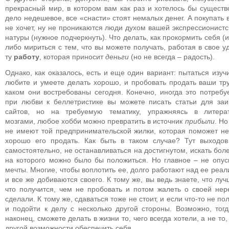
прекрасный мир, в котором вам как раз и хотелось бы существ
дело недешевое, все «снасти» стоят немалых денег. А покупать 
не хочет, ну не проникаются люди духом вашей экспрессионист
натуры (нужное подчеркнуть). Что делать, как прокормить себя (
либо мириться с тем, что вы можете получать, работая в свое у
ту
работу
, которая приносит
деньги
(но не всегда – радость).
Однако, как оказалось, есть и еще один вариант: пытаться изучи
любите и умеете делать хорошо, и пробовать продать ваши тр
каком они востребованы сегодня. Конечно, иногда это потреб
при любви к беллетристике вы можете писать статьи для за
сайтов, но на требуемую тематику, упражняясь в литерат
мозгами, любое хобби можно превратить в источник
прибыли
. Но
не имеют той предпринимательской жилки, которая поможет не 
хорошо его продать. Как быть в таком случае? Тут выходов
самостоятельно, не останавливаться на достигнутом, искать бо
на которого можно было бы положиться. Но главное – не опуск
мечты. Многие, чтобы воплотить ее, долго работают над ее реа
и все же добиваются своего. К тому же, вы ведь знаете, что лу
что получится, чем не пробовать и потом жалеть о своей нер
сделали. К тому же, сдаваться тоже не стоит, и если что-то не 
и подойти к делу с несколько другой стороны. Возможно, тогд
наконец, сможете делать в жизни то, чего всегда хотели, а не т
другой возможности обеспечить себя.