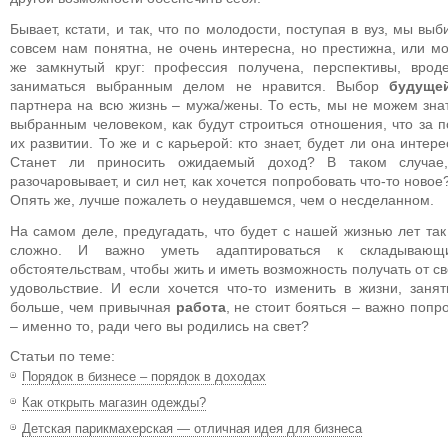
Бывает, кстати, и так, что по молодости, поступая в вуз, мы в
совсем нам понятна, не очень интересна, но престижна, или мо
же замкнутый круг: профессия получена, перспективы, врод
заниматься выбранным делом не нравится. Выбор
будуще
партнера на всю жизнь – мужа/жены. То есть, мы не можем знат
выбранным человеком, как будут строиться отношения, что за 
их развитии. То же и с карьерой: кто знает, будет ли она инте
Станет ли приносить ожидаемый доход? В таком случае
разочаровывает, и сил нет, как хочется попробовать что-то новое
Опять же, лучше пожалеть о неудавшемся, чем о несделанном.
На самом деле, предугадать, что будет с нашей жизнью лет так
сложно. И важно уметь адаптироваться к складывающ
обстоятельствам, чтобы жить и иметь возможность получать от с
удовольствие. И если хочется что-то изменить в жизни, заня
больше, чем привычная
работа
, не стоит бояться – важно попр
– именно то, ради чего вы родились на свет?
Статьи по теме:
Порядок в бизнесе – порядок в доходах
Как открыть магазин одежды?
Детская парикмахерская — отличная идея для бизнеса