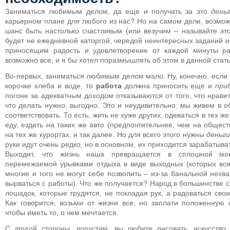
Заниматься любимым делом, да еще и получать за это
день
карьерном плане для любого из нас? Но на самом деле, возможн
шанс быть настолько счастливым (или везучим – называйте это,
будет не ежедневной каторгой, чередой неинтересных заданий и
приносящим радость и удовлетворение от каждой минуты ра
возможно все, и я бы хотел поразмышлять об этом в данной стать
Во-первых, заниматься любимым делом мало. Ну, конечно, если в
корочке хлеба и воде, то
работа
должна приносить еще и
при
погоне за адекватным доходом отказываются от того, что нрави
что делать нужно, выгодно. Это и неудивительно: мы живем в о
соответствовать. То есть, жить не хуже других, одеваться в тех же
еду, ездить на таких же авто (предпочтительнее, чем на общес
на тех же курортах, и так далее. Но для всего этого нужны
деньги
руки идут очень редко, но в основном, их приходится зарабатыва
Выходит, что жизнь наша превращается в сплошной мон
перемежаемой урывками отдыха в виде выходных (которых всег
многие и того не могут себе позволить – из-за банальной нехв
вырваться с работы). Что же получается? Народ в большинстве 
лошадок, которые трудятся, не покладая рук, а радоваться сво
Как говорится, возьми от жизни все, но заплати положенную 
чтобы иметь то, о чем мечтается.
С другой стороны, допустим, вы любите рисовать, искусство