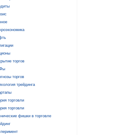
едиты
изис
чное
кроэкономика
фть
лигации
ционы
крытие торгов
Фы
гнозы торгов
ихология трейдинга
артапы
рия торговли
рия торговли
хнические фишки в торговле
ейдинг
сперимент