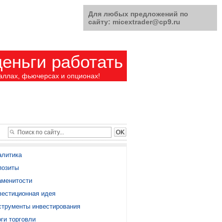
Для любых предложений по
сайту: micextrader@cp9.ru
еньги работать
аллах, фьючерсах и опционах!
алитика
позиты
аменитости
вестиционная идея
струменты инвестирования
ги торговли