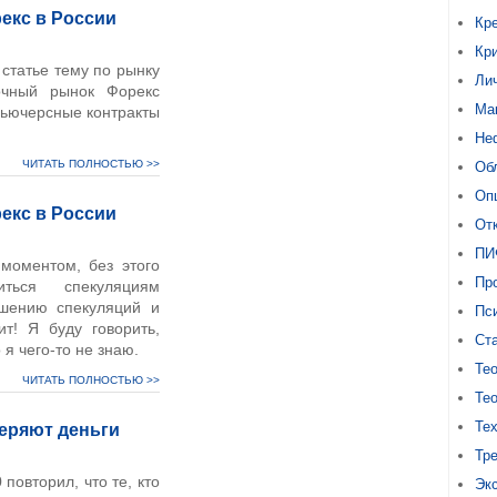
екс в России
Кр
Кр
статье тему по рынку
Ли
очный рынок Форекс
Ма
Фьючерсные контракты
Не
ЧИТАТЬ ПОЛНОСТЬЮ >>
Об
Оп
екс в России
От
ПИ
моментом, без этого
Про
ться спекуляциям
шению спекуляций и
Пс
т! Я буду говорить,
Ст
 я чего-то не знаю.
Тео
ЧИТАТЬ ПОЛНОСТЬЮ >>
Тео
Те
еряют деньги
Тр
 повторил, что те, кто
Эк