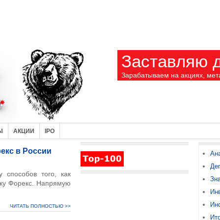
Заставляю д
Зарабатываем на акциях, мет
Ы
АКЦИИ
IPO
екс в России
Ан
Де
 способов того, как
Зн
ку Форекс. Напрямую
Ин
Ин
ЧИТАТЬ ПОЛНОСТЬЮ >>
Ито