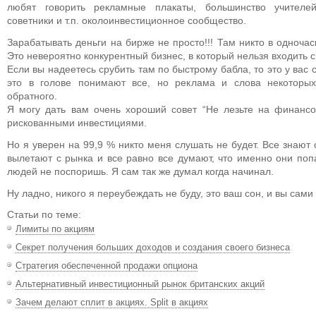
любят говорить рекламные плакаты, большинство учител
советники и т.п. околоинвестиционное сообщество.
Зарабатывать деньги на бирже не просто!!! Там никто в одноча
Это невероятно конкурентный бизнес, в который нельзя входить 
Если вы надеетесь срубить там по быстрому бабла, то это у вас 
это в голове понимают все, но реклама и слова некоторы
обратного.
Я могу дать вам очень хороший совет “Не лезьте на финанс
рискованными инвестициями.
Но я уверен на 99,9 % никто меня слушать не будет. Все знают 
вылетают с рынка и все равно все думают, что именно они попа
людей не поспоришь. Я сам так же думал когда начинал.
Ну ладно, никого я переубеждать не буду, это ваш сон, и вы сам
Статьи по теме:
Лимиты по акциям
Секрет получения больших доходов и создания своего бизнеса
Стратегия обеспеченной продажи опциона
Альтернативный инвестиционный рынок британских акций
Зачем делают сплит в акциях. Split в акциях