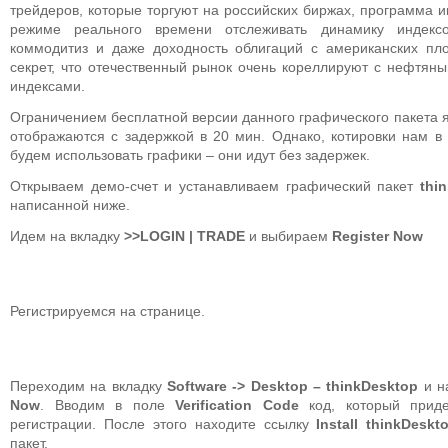
трейдеров, которые торгуют на российских биржах, программа и
режиме реального времени отслеживать динамику индекс
коммодитиз и даже доходность облигаций с американских пл
секрет, что отечественный рынок очень кореллируют с нефтя
индексами.
Ограничением бесплатной версии данного графического пакета яв
отображаются с задержкой в 20 мин. Однако, котировки нам в
будем использовать графики – они идут без задержек.
Открываем демо-счет и устанавливаем графический пакет
thi
написанной ниже.
Идем на вкладку
>>LOGIN | TRADE
и выбираем
Register Now
Регистрируемся на странице.
Переходим на вкладку
Software -> Desktop – thinkDesktop
и н
Now
. Вводим в поле
Verification Code
код, который приде
регистрации. После этого находите ссылку
Install thinkDeskt
пакет.