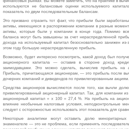
финансовых рынках. Вы можете заметить, что на практике в выч
используются не балансовые оценки используемого капитал
показатель по двум последовательным балансам.
Это призвано отразить тот факт, что прибыли были заработан
активы, имеющиеся в распоряжении компании в разные моменты
активы, которые были у компании в конце года. Помимо все
баланса могут быть завышены за счет нераспределенной прибыл
дохода на используемый капитал безосновательно занижен из-з
этом году большую нераспределенную прибыль.
Возможно, будет интересно посмотреть, какой доход был получ
акционерного капитала — оставив в стороне доход креди
заимодавцами. Это можно сделать, вычислив прибыль на а
Прибыль, причитающаяся акционерам, — это прибыль после выч
дочерних компаний и дивидендов по привилегированным акциям
Средства акционеров вычисляются после того, как вычли дол
привилегированный акционерный капитал. Так, для компании и
акционерный капитал = х 100 = 27,4 %. На прибыль на акцион
влияние необычные налоговые условия, неподконтрольные ме
следует с осторожностью использовать этот показатель для срав
Некоторые аналитики могут оставить долю миноритарных
знаменателе — это не проблема, если применять последовател