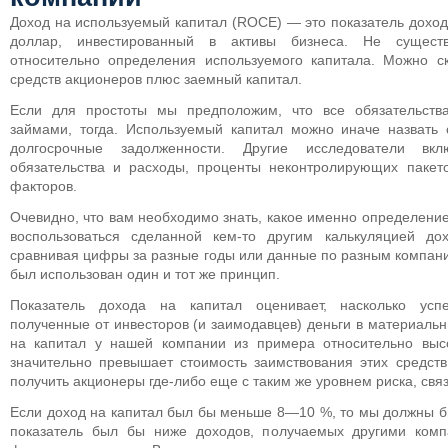
Доход на используемый капитал (ROCE) — это показатель дохо
доллар, инвестированный в активы бизнеса.
Не существу
относительно определения используемого капитала. Можно с
средств акционеров плюс заемный капитал.
Если для простоты мы предположим, что все обязательств
займами, тогда. Используемый капитал можно иначе назвать
долгосрочные задолженности. Другие исследователи в
обязательства и расходы, проценты неконтролирующих пакет
факторов.
Очевидно, что вам необходимо знать, какое именно определение
воспользоваться сделанной кем-то другим калькуляцией дох
сравнивая цифры за разные годы или данные по разным компани
был использован один и тот же принцип.
Показатель дохода на капитал оценивает, насколько усп
полученные от инвесторов (и заимодавцев) деньги в материальн
на капитал у нашей компании из примера относительно высо
значительно превышает стоимость заимствования этих средств
получить акционеры где-либо еще с таким же уровнем риска, св
Если доход на капитал был бы меньше 8—10 %, то мы должны бы
показатель был бы ниже доходов, получаемых другими комп