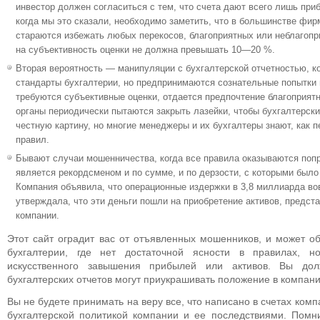
инвестор должен согласиться с тем, что счета дают всего лишь при
когда мы это сказали, необходимо заметить, что в большинстве фир
стараются избежать любых перекосов, благоприятных или неблагопри
на субъективность оценки не должна превышать 10—20 %.
Вторая вероятность — манипуляции с бухгалтерской отчетностью, 
стандарты бухгалтерии, но предпринимаются сознательные попытки 
требуются субъективные оценки, отдается предпочтение благоприя
органы периодически пытаются закрыть лазейки, чтобы бухгалтерск
честную картину, но многие менеджеры и их бухгалтеры знают, как п
правил.
Бывают случаи мошенничества, когда все правила оказываются поп
является рекордсменом и по сумме, и по дерзости, с которыми был
Компания объявила, что операционные издержки в 3,8 миллиарда во
утверждала, что эти деньги пошли на приобретение активов, предс
компании.
Этот сайт оградит вас от отъявленных мошенников, и может о
бухгалтерии, где нет достаточной ясности в правилах, н
искусственного завышения прибылей или активов. Вы до
бухгалтерских отчетов могут приукрашивать положение в компани
Вы не будете принимать на веру все, что написано в счетах комп
бухгалтерской политикой компании и ее последствиями. Помни