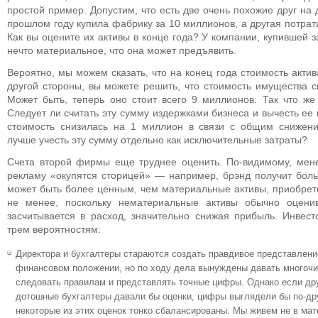
простой пример. Допустим, что есть две очень похожие друг на 
прошлом году купила фабрику за 10 миллионов, а другая потрат
Как вы оцените их активы в конце года? У компании, купившей 
нечто материальное, что она может предъявить.
Вероятно, мы можем сказать, что на конец года стоимость акти
другой стороны, вы можете решить, что стоимость имущества с
Может быть, теперь оно стоит всего 9 миллионов. Так что ж
Следует ли считать эту сумму издержками бизнеса и вычесть ее
стоимость снизилась на 1 миллион в связи с общим снижени
лучше учесть эту сумму отдельно как исключительные затраты?
Счета второй фирмы еще труднее оценить. По-видимому, мене
рекламу «окупятся сторицей» — например, брэнд получит боль
может быть более ценным, чем материальные активы, приобрет
не менее, поскольку нематериальные активы обычно оцени
засчитывается в расход, значительно снижая прибыль. Инвес
трем вероятностям:
Директора и бухгалтеры стараются создать правдивое представлени
финансовом положении, но по ходу дела вынуждены давать многочи
следовать правилам и представлять точные цифры. Однако если дру
дотошные бухгалтеры давали бы оценки, цифры выглядели бы по-дру
некоторые из этих оценок тонко сбалансированы. Мы живем не в ма