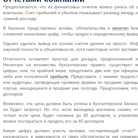
Предполагается, что из финансовых отчетов можно узнать об 
компании.
Счет прибылей и убытков показывает разницу между 
суммой расхода.
В балансе представлены активы, обязательства и
капитал
биз
сложения нескольких цифр, чтобы придти к определенному выво
Однако сделать вывод на основе счетов далеко не просто. Ин
научной точности и объективности, хотя некоторые хотят заставит
Отчетность оставляет простор для догадок, предположений 
Несмотря на множество бухгалтерских правил, существует м
цифры, или, по крайней мере, предложить две или три официа
либо или полученной
прибыли
. Представьте, с какими труднос
или аудиторы, проводящие проверку фирмы по продаже одежды,
платье, находящееся в продаже уже полгода. Предположим, чт
долларов.
Возможно, эта цена должна быть учтена в бухгалтерском баланс
не будет затронут. Но что, если менеджер магазина скажет, ч
только если цена будет снижена до 30 долларов, а управляю
можно постараться и продать его за 40 долларов.
Какую цифру должен учесть человек, составляющий отчет?
различаться, в зависимости от таких обстоятельств, как приве