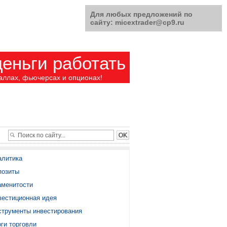
Для любых предложений по
сайту: micextrader@cp9.ru
еньги работать
аллах, фьючерсах и опционах!
алитика
позиты
аменитости
вестиционная идея
струменты инвестирования
ги торговли