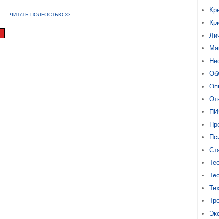
Кр
ЧИТАТЬ ПОЛНОСТЬЮ >>
Кр
1
Ли
Ма
Не
Об
Оп
От
ПИ
Про
Пс
Ст
Тео
Тео
Те
Тр
Эк