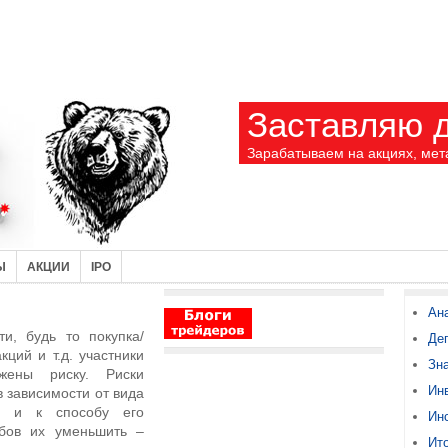
Заставляю д
Зарабатываем на акциях, мет
Ы
АКЦИИ
IPO
Ан
и, будь то покупка/
Де
ций и т.д. участники
Зн
жены риску. Риски
Ин
 зависимости от вида
ь и к способу его
Ин
бов их уменьшить –
Ито