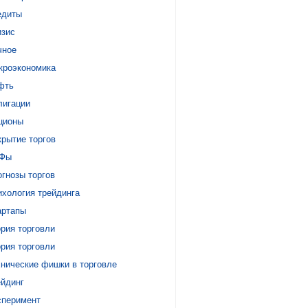
едиты
изис
чное
кроэкономика
фть
лигации
ционы
крытие торгов
Фы
гнозы торгов
ихология трейдинга
артапы
рия торговли
рия торговли
хнические фишки в торговле
ейдинг
сперимент