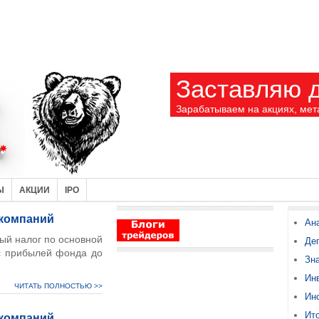
Заставляю д
Зарабатываем на акциях, мет
Ы
АКЦИИ
IPO
 компаний
Ан
ый налог по основной
Де
 с прибылей фонда до
Зн
Ин
ЧИТАТЬ ПОЛНОСТЬЮ >>
Ин
Ито
 компаний