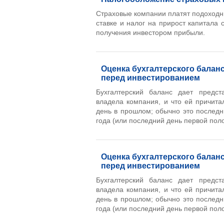
Страховые компании платят подоходн
ставке и налог на прирост капитала
получения инвестором прибыли.
Оценка бухгалтерского балан
перед инвестированием
Бухгалтерский баланс дает предст
владела компания, и что ей причит
день в прошлом; обычно это послед
года (или последний день первой поло
Оценка бухгалтерского балан
перед инвестированием
Бухгалтерский баланс дает предст
владела компания, и что ей причит
день в прошлом; обычно это послед
года (или последний день первой поло