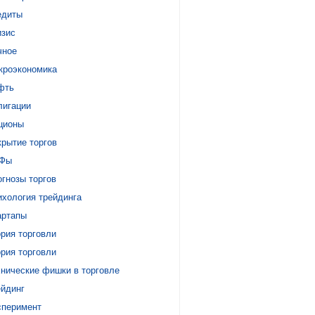
едиты
изис
чное
кроэкономика
фть
лигации
ционы
крытие торгов
Фы
гнозы торгов
ихология трейдинга
артапы
рия торговли
рия торговли
хнические фишки в торговле
ейдинг
сперимент