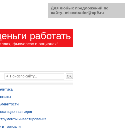
Для любых предложений по
сайту: micextrader@cp9.ru
еньги работать
аллах, фьючерсах и опционах!
алитика
позиты
аменитости
вестиционная идея
струменты инвестирования
ги торговли