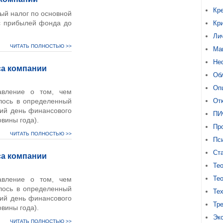
Кр
ый налог по основной
 с прибылей фонда до
Кр
Ли
ЧИТАТЬ ПОЛНОСТЬЮ >>
Ма
Не
са компании
Об
Оп
авление о том, чем
алось в определенный
От
ний день финансового
ПИ
вины года).
Про
ЧИТАТЬ ПОЛНОСТЬЮ >>
Пс
Ст
са компании
Тео
Тео
авление о том, чем
алось в определенный
Те
ний день финансового
Тр
вины года).
Эк
ЧИТАТЬ ПОЛНОСТЬЮ >>