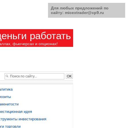
Для любых предложений по
сайту: micextrader@cp9.ru
еньги работать
аллах, фьючерсах и опционах!
алитика
позиты
аменитости
вестиционная идея
струменты инвестирования
ги торговли