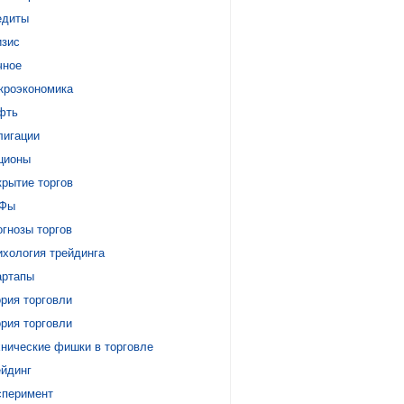
едиты
изис
чное
кроэкономика
фть
лигации
ционы
крытие торгов
Фы
гнозы торгов
ихология трейдинга
артапы
рия торговли
рия торговли
хнические фишки в торговле
ейдинг
сперимент