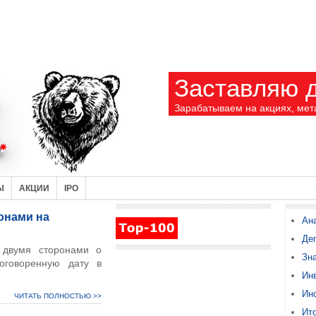
Заставляю д
Зарабатываем на акциях, мет
Ы
АКЦИИ
IPO
онами на
Ан
Де
двумя сторонами о
Зн
оговоренную дату в
Ин
Ин
ЧИТАТЬ ПОЛНОСТЬЮ >>
Ито