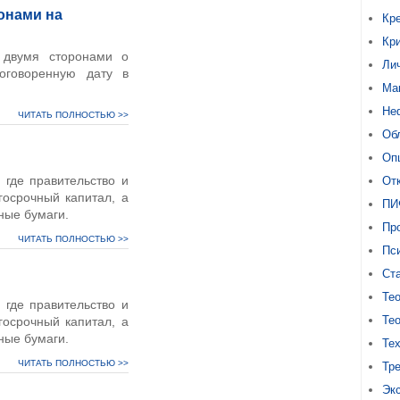
онами на
Кр
Кр
двумя сторонами о
Ли
оговоренную дату в
Ма
Не
ЧИТАТЬ ПОЛНОСТЬЮ >>
Об
Оп
 где правительство и
От
госрочный капитал, а
ПИ
ные бумаги.
Про
ЧИТАТЬ ПОЛНОСТЬЮ >>
Пс
Ст
Тео
 где правительство и
Тео
госрочный капитал, а
ные бумаги.
Те
ЧИТАТЬ ПОЛНОСТЬЮ >>
Тр
Эк