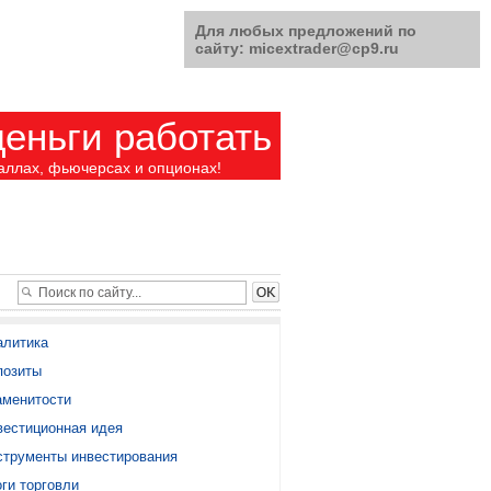
Для любых предложений по
сайту: micextrader@cp9.ru
еньги работать
аллах, фьючерсах и опционах!
алитика
позиты
аменитости
вестиционная идея
струменты инвестирования
ги торговли