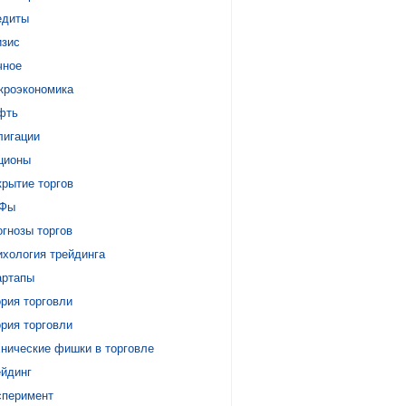
едиты
изис
чное
кроэкономика
фть
лигации
ционы
крытие торгов
Фы
гнозы торгов
ихология трейдинга
артапы
рия торговли
рия торговли
хнические фишки в торговле
ейдинг
сперимент