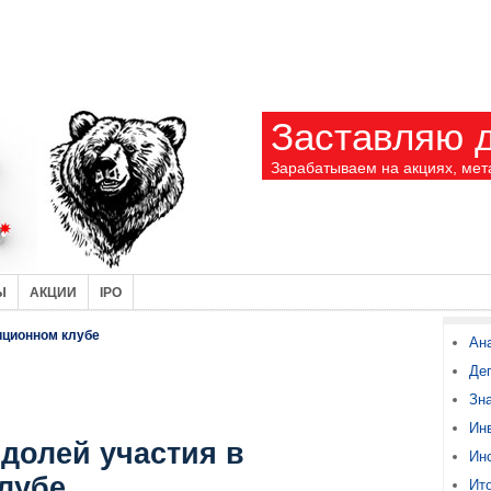
Заставляю д
Зарабатываем на акциях, мет
Ы
АКЦИИ
IPO
иционном клубе
Ан
Де
Зн
Ин
долей участия в
Ин
лубе
Ито