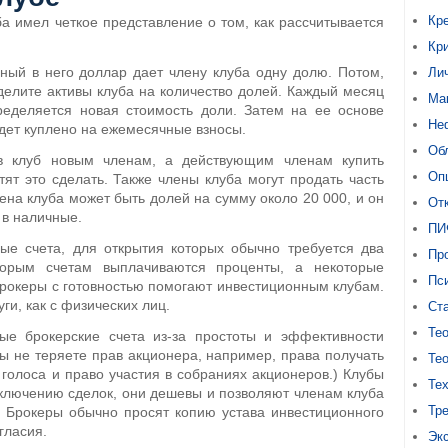
Кр
а имел четкое представление о том, как рассчитывается
Кр
нный в него доллар дает члену клуба одну долю. Потом,
Ли
делите активы клуба на количество долей. Каждый месяц
Ма
еделяется новая стоимость доли. Затем на ее основе
Не
удет куплено на ежемесячные взносы.
Об
 в клуб новым членам, а действующим членам купить
Оп
ят это сделать. Также члены клуба могут продать часть
лена клуба может быть долей на сумму около 20 000, и он
От
 в наличные.
ПИ
ые счета, для открытия которых обычно требуется два
Про
орым счетам выплачиваются проценты, а некоторые
Пс
брокеры с готовностью помогают инвестиционным клубам.
уги, как с физических лиц.
Ст
Тео
е брокерские счета из-за простоты и эффективности
вы не теряете прав акционера, например, права получать
Тео
голоса и право участия в собраниях акционеров.) Клубы
Те
аключению сделок, они дешевы и позволяют членам клуба
Тр
 Брокеры обычно просят копию устава инвестиционного
гласия.
Эк