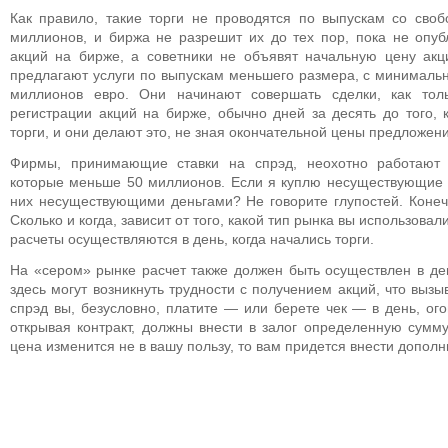
Как правило, такие торги не проводятся по выпускам со св
миллионов, и биржа не разрешит их до тех пор, пока не опуб
акций на бирже, а советники не объявят начальную цену ак
предлагают услуги по выпускам меньшего размера, с минималь
миллионов евро. Они начинают совершать сделки, как тол
регистрации акций на бирже, обычно дней за десять до того,
торги, и они делают это, не зная окончательной цены предложени
Фирмы, принимающие ставки на спрэд, неохотно работают 
которые меньше 50 миллионов. Если я куплю несуществующие а
них несуществующими деньгами? Не говорите глупостей. Конеч
Сколько и когда, зависит от того, какой тип рынка вы использова
расчеты осуществляются в день, когда начались торги.
На «сером» рынке расчет также должен быть осуществлен в день
здесь могут возникнуть трудности с получением акций, что вызы
спрэд вы, безусловно, платите — или берете чек — в день, ого
открывая контракт, должны внести в залог определенную сумму
цена изменится не в вашу пользу, то вам придется внести допол