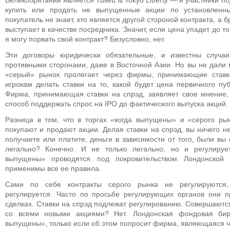
Великобритании является Tullett & Tokyo Liberty — и участники 
купить или продать не выпущенные акции по установленн
покупатель не знает, кто является другой стороной контракта, а бр
выступает в качестве посредника. Значит, если цена упадет до т
я могу порвать свой контракт? Безусловно, нет.
Эти договоры юридически обязательные, и известны случаи
противными сторонами, даже в Восточной Азии. Но вы не дали м
«серый» рынок пролегает через фирмы, принимающие ставк
игрокам делать ставки на то, какой будет цена первичного пуб
Фирма, принимающая ставки на спрэд, заявляет свое мнение, 
способ поддержать спрос на IPO до фактического выпуска акций.
Разница в том, что в торгах «когда выпущены» и «серого р
покупают и продают акции. Делая ставки на спрэд, вы ничего н
получаете или платите, деньги в зависимости от того, были вы 
легально? Конечно. И не только легально, но и регулирует
выпущены» проводятся под покровительством Лондонской
применимы все ее правила.
Сами по себе контракты серого рынка не регулируются,
регулируется. Часто по просьбе регулирующих органов они 
сделках. Ставки на спрэд подлежат регулированию. Совершаютс
со всеми новыми акциями? Нет. Лондонская фондовая бирж
выпущены», только если об этом попросит фирма, являющаяся 