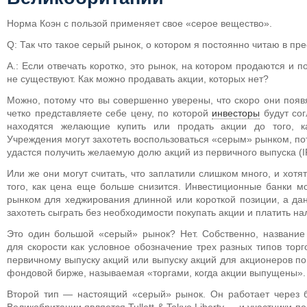
Норма Коэн с пользой применяет свое «серое вещество».
Q: Так что такое серый рынок, о котором я постоянно читаю в пр
А.: Если отвечать коротко, это рынок, на котором продаются и 
не существуют. Как можно продавать акции, которых нет?
Можно, потому что вы совершенно уверены, что скоро они появя
четко представляете себе цену, по которой
инвесторы
будут сог
находятся желающие купить или продать акции до того, к
Учреждения могут захотеть воспользоваться «серым» рынком, пот
удастся получить желаемую долю акций из первичного выпуска (I
Или же они могут считать, что заплатили слишком много, и хотят
того, как цена еще больше снизится. Инвестиционные банки м
рынком для хеджирования длинной или короткой позиции, а да
захотеть сыграть без необходимости покупать акции и платить нал
Это один большой «серый» рынок? Нет. Собственно, название
для скорости как условное обозначение трех разных типов торг
первичному выпуску акций или выпуску акций для акционеров по
фондовой бирже, называемая «торгами, когда акции выпущены».
Второй тип — настоящий «серый» рынок. Он работает через 