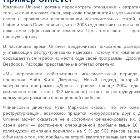
Компания Unilever должна пересмотреть отношение к затрата
того, как она положит конец закрытию предприятий и увольнени
спора о правильном использовании исключительных статей, 
Lipton и мыло Dove, заявила, что с 2005 года включит затраты н
показатели эффективности компании. Цель этого шага — пред
простую картину.
В настоящее время Unilever предпочитает показатель разме
учитывающий реструктуризацию издержек, потому что компания
сокращает тысячи рабочих мест в ходе своей программы «Дорога
Bestfoods. Расходы представлены в отчетах отдельно.
«Мы переживаем действительно исключительный период»,
правления Найл Фитц Джеральд. Новый подход, который 
завершения программы «Дорога к росту» в конце 2004 года,
миллионов евро в год ( 322 миллиона) затрат на реструктуриз
калькуляции размеров операционной прибыли.
Финансовый директор Руди Марк-хам сказал, что это озна
реструктуризации, возможно, придется конкурировать друг с 
Unilever может оказаться не в состоянии финансировать их,
своей цели — достижения операционной прибыли выше 16 %
голландской компании поднялись на 9 % до 562 пенсов за акц
объявила о том, что прибыль за второй квартал превышает прогн