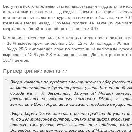
Без учета исключительных статей, амортизации «гудвила» и не
аналитиками показателя — доходы в расчете на акцию выросли
при постоянных валютных курсах, значительно больше, чем 20 
компании месяц назад. Объемы продаж ее ведущих филиало
квартале, а общий товарооборот вырос на 3,3 %.
Компания Unilever заявила, что теперь ожидает роста дохода в р
—16 % вместо прежней оценки в 10—12 %. За полгода, к 30 июн
1 % до 25,6 миллиардов евро по постоянным валютным курсам
выросла на 12 % до 2,3 миллиардов евро. Доход в расчете на
16,77 центов.
Пример критики компании
Вчера компания по продаже электрического оборудования 
за методы ведения бухгалтерского учета. Компания объяв
дохода на 7 %. Аналитики фирмы JP Morgan заявили
разочарованы результатами компании Dixons, а хор
компании в Великобритании связаны с продажей имуществ
Вчера фирма Dixons заявила о росте прибыли до учета и
%, до 297 миллионов фунтов. Однако эта цифра включает 
продажи имущества. Если вычесть эту прибыль, окаже
Великобритании немного снизились до 244,1 миллионов, а 