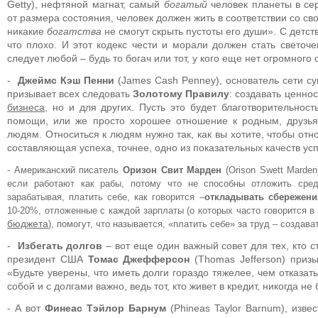
Getty), нефтяной магнат, самый
богатый
человек планеты в се
от размера состояния, человек должен жить в соответствии со св
никакие
богатства
не смогут скрыть пустоты его души». С детств
что плохо. И этот кодекс чести и морали должен стать светоч
следует любой – будь то богач или тот, у кого еще нет огромного 
-
Джеймс Кэш Пенни
(James Cash Penney), основатель сети с
призывает всех следовать
Золотому Правилу
: создавать ценнос
бизнеса
, но и для других. Пусть это будет благотворительнос
помощи, или же просто хорошее отношение к родным, друзь
людям. Относиться к людям нужно так, как вы хотите, чтобы отн
составляющая успеха, точнее, одно из показательных качеств ус
- Американский писатель
Оризон Свит Марден
(Orison Swett Marden
если работают как рабы, потому что не способны отложить сред
зарабатывая, платить себе, как говорится –
откладывать сбережени
10-20%, отложенные с каждой зарплаты (о которых часто говорится в
бюджета
), помогут, что называется, «платить себе» за труд – создав
-
Избегать долгов
– вот еще один важный совет для тех, кто с
президент США
Томас Джефферсон
(Thomas Jefferson) призы
«Будьте уверены, что иметь долги гораздо тяжелее, чем отказать
собой и с долгами важно, ведь тот, кто живет в кредит, никогда не
- А вот
Финеас Тэйлор Барнум
(Phineas Taylor Barnum), изв