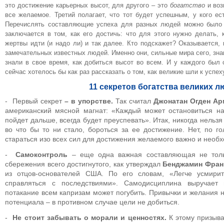
это достижение карьерных высот, для другого – это
богатство
и воз
все желаемое. Третий полагает, что тот будет успешным, у кого е
Перечислять составляющие успеха для разных людей можно было 
заключается в том, как его достичь: что для этого нужно делать, 
жертвы идти (и надо ли) и так далее. Кто подскажет? Оказывается, 
замечательных известных людей. Именно они, сильные мира сего, зн
знали в свое время, как добиться высот во всем. И у каждого был 
сейчас хотелось бы как раз рассказать о том, как великие шли к успе
11 секретов богатства великих л
- Первый секрет
– в упорстве.
Так считал
Джонатан Огден А
американский мясной магнат: «Каждый может остановиться на 
пойдет дальше, всегда будет преуспевать». Итак, никогда нельзя
во что бы то ни стало, бороться за ее достижение. Нет, по го
стараться изо всех сил для достижения желаемого важно и необ
-
Самоконтроль
– еще одна важная составляющая не толь
сбережения всего достигнутого, как утверждал
Бенджамин Фран
из отцов-основателей США. По его словам, «Легче усмири
справляться с последствиями». Самодисциплина выручает
потакание всем капризам может погубить. Привычки и желания
потенциала – в противном случае цели не добиться.
-
Не стоит забывать о морали и ценностях.
К этому призыв