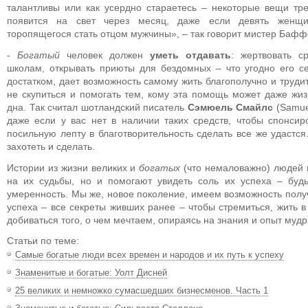
талантливы или как усердно стараетесь – некоторые вещи тр
появится на свет через месяц, даже если девять женщи
торопящегося стать отцом мужчины», – так говорит мистер Бафф
-
Богатый
человек должен
уметь отдавать
: жертвовать с
школам, открывать приюты для бездомных – что угодно его се
достатком, дает возможность самому жить благополучно и труди
не скупиться и помогать тем, кому эта помощь может даже жиз
дна. Так считал шотландский писатель
Сэмюель Смайлс
(Samuel
даже если у вас нет в наличии таких средств, чтобы спонсир
посильную лепту в благотворительность сделать все же удастся
захотеть и сделать.
Истории из жизни великих и
богатых
(что немаловажно) людей 
на их судьбы, но и помогают увидеть соль их успеха – буд
умеренность. Мы же, новое поколение, имеем возможность получ
успеха – все секреты живших ранее – чтобы стремиться, жить в
добиваться того, о чем мечтаем, опираясь на знания и опыт муд
Статьи по теме:
Самые богатые люди всех времен и народов и их путь к успеху
Знаменитые и богатые: Уолт Дисней
25 великих и немножко сумасшедших бизнесменов. Часть 1