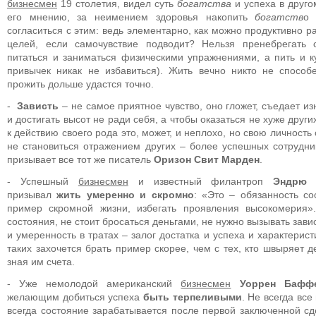
бизнесмен
19 столетия, видел суть
богатства
и успеха в друго
его мнению, за неимением здоровья накопить
богатств
о 
согласиться с этим: ведь элементарно, как можно продуктивно р
целей, если самочувствие подводит? Нельзя пренебрегать
питаться и заниматься физическими упражнениями, а пить и к
привычек никак не избавиться). Жить вечно никто не способе
прожить дольше удастся точно.
-
Зависть
– не самое приятное чувство, оно гложет, съедает из
и достигать высот не ради себя, а чтобы оказаться не хуже други
к действию своего рода это, может, и неплохо, но свою личность
не становиться отражением других – более успешных сотрудник
призывает все тот же писатель
Оризон Свит Марден
.
- Успешный
бизнесмен
и известный филантроп
Эндрю 
призывал
жить умеренно и скромно
: «Это – обязанность со
пример скромной жизни, избегать проявления высокомерия
состояния, не стоит бросаться деньгами, не нужно вызывать зави
и умеренность в тратах – залог достатка и успеха и характерис
таких захочется брать пример скорее, чем с тех, кто швыряет 
зная им счета.
- Уже немолодой американский
бизнесмен
Уоррен Бафф
желающим добиться успеха
быть терпеливыми
. Не всегда все
всегда состояние зарабатывается после первой заключенной сд