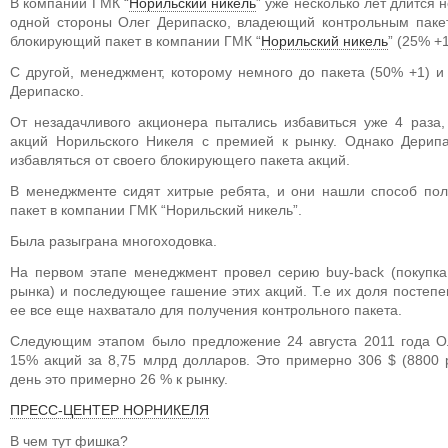
В компании ГМК “
Норильский никель
” уже несколько лет длится 
одной стороны Олег Дерипаско, владеющий контрольным паке
блокирующий пакет в компании ГМК “
Норильский никель
” (25% +1
С другой, менеджмент, которому немного до пакета (50% +1) 
Дерипаско.
От незадачливого акционера пытались избавиться уже 4 раза,
акций Норильского Никеля с премией к рынку. Однако Дерипа
избавляться от своего блокирующего пакета акций.
В менеджменте сидят хитрые ребята, и они нашли способ по
пакет в компании ГМК “Норильский никель”.
Была разыграна многоходовка.
На первом этапе менеджмент провел серию buy-back (покупка
рынка) и последующее гашение этих акций. Т.е их доля постепе
ее все еще нахватало для получения контрольного пакета.
Следующим этапом было предложение 24 августа 2011 года О
15% акций за 8,75 млрд долларов. Это примерно 306 $ (8800 
день это примерно 26 % к рынку.
ПРЕСС-ЦЕНТЕР НОРНИКЕЛЯ
В чем тут фишка?