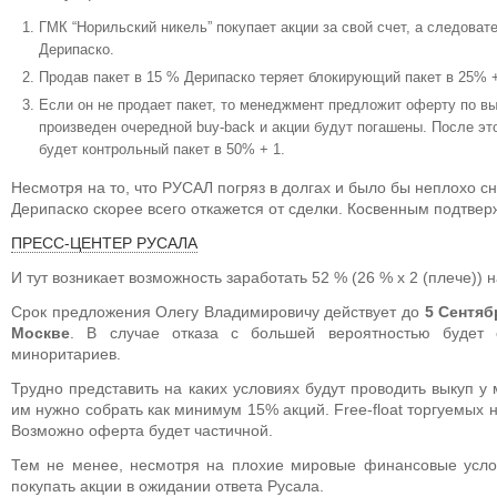
ГМК “Норильский никель” покупает акции за свой счет, а следовате
Дерипаско.
Продав пакет в 15 % Дерипаско теряет блокирующий пакет в 25% +
Если он не продает пакет, то менеджмент предложит оферту по в
произведен очередной buy-back и акции будут погашены. После э
будет контрольный пакет в 50% + 1.
Несмотря на то, что РУСАЛ погряз в долгах и было бы неплохо сн
Дерипаско скорее всего откажется от сделки. Косвенным подтве
ПРЕСС-ЦЕНТЕР РУСАЛА
И тут возникает возможность заработать 52 % (26 % х 2 (плече)) 
Срок предложения Олегу Владимировичу действует до
5 Сентяб
Москве
. В случае отказа с большей вероятностью будет 
миноритариев.
Трудно представить на каких условиях будут проводить выкуп у
им нужно собрать как минимум 15% акций. Free-float торгуемых
Возможно оферта будет частичной.
Тем не менее, несмотря на плохие мировые финансовые усло
покупать акции в ожидании ответа Русала.