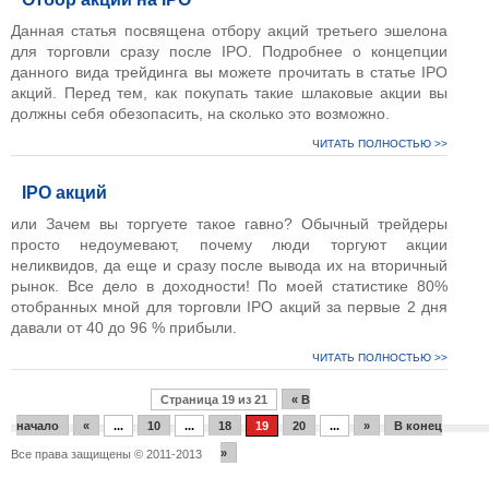
Данная статья посвящена отбору акций третьего эшелона
для торговли сразу после IPO. Подробнее о концепции
данного вида трейдинга вы можете прочитать в статье IPO
акций. Перед тем, как покупать такие шлаковые акции вы
должны себя обезопасить, на сколько это возможно.
ЧИТАТЬ ПОЛНОСТЬЮ >>
IPO акций
или Зачем вы торгуете такое гавно? Обычный трейдеры
просто недоумевают, почему люди торгуют акции
неликвидов, да еще и сразу после вывода их на вторичный
рынок. Все дело в доходности! По моей статистике 80%
отобранных мной для торговли IPO акций за первые 2 дня
давали от 40 до 96 % прибыли.
ЧИТАТЬ ПОЛНОСТЬЮ >>
Страница 19 из 21
« В
начало
«
...
10
...
18
19
20
...
»
В конец
»
Все права защищены © 2011-2013